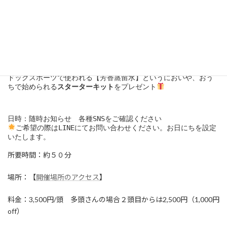
まずは気軽に体験レッスンからご参加ください♪
ノーズワークの歴史や疑問にお答えしつつ、
箱を使って「特定のにおいを覚える」レッスン
をご紹介していき
ます。
ドックスポーツで使われる【芳香蒸留水】というにおいや、おう
ちで始められる
スターターキット
をプレゼント
日時：随時お知らせ　各種SNSをご確認ください
ご希望の際はLINEにてお問い合わせください。お日にちを設定
いたします。
所要時間：約５０分
場所：【
開催場所のアクセス
】
料金：3,500円/頭 多頭さんの場合２頭目からは2,500円（1,000円
off）