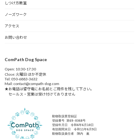
しつけ方教室
ノーズワーク
アクセス
お問い合わせ
ComPath Dog Space
Open: 10:30-17:30
Close: 火曜日 ほか不定休
Tel: 050-6883-3632
Mail: contact@compath-dog.com
★お電話は留守電にお名前とご用件を残して下さい。
セールス・営業は受け付けておりません
動物取扱業登録証
登録番号 第69-0368号
登録年月日　令和6年6月10日
有効期間末日　令和11年6月9日
動物取扱責任者　陣内　薫