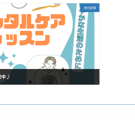
次の記事
催中♪