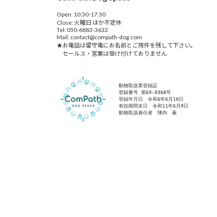
Open: 10:30-17:30
Close: 火曜日 ほか不定休
Tel: 050-6883-3632
Mail: contact@compath-dog.com
★お電話は留守電にお名前とご用件を残して下さい。
セールス・営業は受け付けておりません
動物取扱業登録証
登録番号 第69-0368号
登録年月日　令和6年6月10日
有効期間末日　令和11年6月9日
動物取扱責任者　陣内　薫