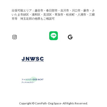
出張可能エリア：越谷市・春日部市・吉川市・川口市・蕨市・さ
いたま市緑区・浦和区・見沼区・草加市・松伏町・八潮市・三郷
市等　埼玉近郊の他県もご相談可
Instagram
Google
Copyright © ComPath -Dog Space- All Rights Reserved.