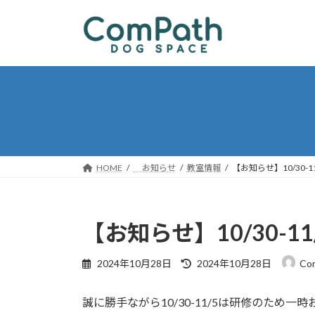
コ
ナ
ン
ビ
テ
ゲ
ン
ー
ツ
シ
へ
ョ
ス
ン
キ
に
ッ
移
プ
動
HOME
お知らせ
教室情報
【お知らせ】10/30-
【お知らせ】10/30-
最
2024年10月28日
2024年10月28日
Co
終
更
誠に勝手ながら10/30-11/5は研修のため
新