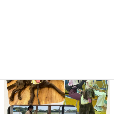
JNWSC公認ORTジャッジ
動物取扱責任者（訓練）　　
彩の国動物愛護推進委員
日本動物病院協会　会員
アニマルセラピーフレンドリーDOG&CAT所属
パートナー犬アルス

JAHA家庭犬マナーチャレンジ上級編★★★(３スター)合
格