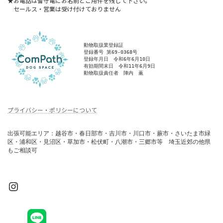
★お電話は留守電にお名前とご用件を残して下さい。
セールス・営業は受け付けておりません
動物取扱業登録証
登録番号 第69-0368号
登録年月日　令和6年6月10日
有効期間末日　令和11年6月9日
動物取扱責任者　陣内　薫
プライバシー・ポリシーについて
出張可能エリア：越谷市・春日部市・吉川市・川口市・蕨市・さいたま市緑
区・浦和区・見沼区・草加市・松伏町・八潮市・三郷市等　埼玉近郊の他県
もご相談可
Instagram