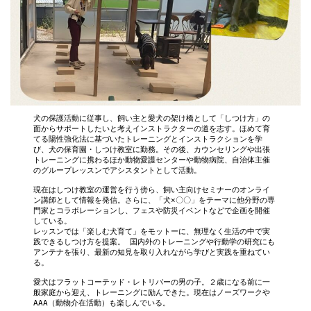
犬の保護活動に従事し、飼い主と愛犬の架け橋として「しつけ方」の
面からサポートしたいと考えインストラクターの道を志す。ほめて育
てる陽性強化法に基づいたトレーニングとインストラクションを学
び、犬の保育園・しつけ教室に勤務。その後、カウンセリングや出張
トレーニングに携わるほか動物愛護センターや動物病院、自治体主催
のグループレッスンでアシスタントとして活動。
現在はしつけ教室の運営を行う傍ら、飼い主向けセミナーのオンライ
ン講師として情報を発信。さらに、「犬×〇〇」をテーマに他分野の専
門家とコラボレーションし、フェスや防災イベントなどで企画を開催
している。
レッスンでは「楽しむ犬育て」をモットーに、無理なく生活の中で実
践できるしつけ方を提案。 国内外のトレーニングや行動学の研究にも
アンテナを張り、最新の知見を取り入れながら学びと実践を重ねてい
る。 
愛犬はフラットコーテッド・レトリバーの男の子。２歳になる前に一
般家庭から迎え、トレーニングに励んできた。現在はノーズワークや
AAA（動物介在活動）も楽しんでいる。